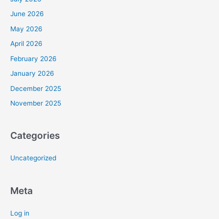
June 2026
May 2026
April 2026
February 2026
January 2026
December 2025
November 2025
Categories
Uncategorized
Meta
Log in