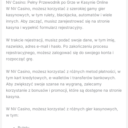
NV Casino: Pełny Przewodnik po Grze w Kasynie Online
W NV Casino, możesz korzystać z szerokiej gamy gier
kasynowych, w tym rulety, blackjacka, automatów i wiele
innych. Aby zacząć, musisz zarejestrować się na stronie
kasyna i wypełnić formularz rejestracyjny.
W trakcie rejestracji, musisz podać swoje dane, w tym imię,
nazwisko, adres e-mail i hasło. Po zakończeniu procesu
rejestracyjnego, możesz zalogować się do swojego konta i
rozpocząć grę.
W NV Casino, możesz korzystać z różnych metod płatności, w
tym kart kredytowych, e-walletów i transferów bankowych.
Aby zwiększyć swoje szanse na wygraną, zalecamy
korzystanie z bonusów i promocji, które są dostępne na stronie
kasyna.
W NV Casino, możesz korzystać z różnych gier kasynowych,
w tym:
Rulety