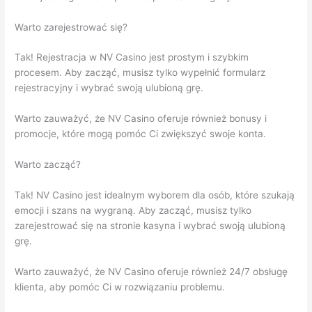
Warto zarejestrować się?
Tak! Rejestracja w NV Casino jest prostym i szybkim
procesem. Aby zacząć, musisz tylko wypełnić formularz
rejestracyjny i wybrać swoją ulubioną grę.
Warto zauważyć, że NV Casino oferuje również bonusy i
promocje, które mogą pomóc Ci zwiększyć swoje konta.
Warto zacząć?
Tak! NV Casino jest idealnym wyborem dla osób, które szukają
emocji i szans na wygraną. Aby zacząć, musisz tylko
zarejestrować się na stronie kasyna i wybrać swoją ulubioną
grę.
Warto zauważyć, że NV Casino oferuje również 24/7 obsługę
klienta, aby pomóc Ci w rozwiązaniu problemu.