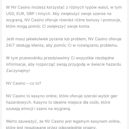
W NV Casino możesz korzystać z różnych typów walut, w tym
USD, EUR, GBP i innych. Aby zwiększyć swoje szanse na
wygraną, NV Casino oferuje również różne bonusy i promocje,
które mogą pomóc Ci zwiększyć swoje konta.
Jeśli masz jakiekolwiek pytania lub problem, NV Casino oferuje
24/7 obsługę klienta, aby pomóc Ci w rozwiązaniu problemu.
W tym przewodniku przedstawimy Ci wszystkie niezbędne
informacje, aby rozpocząć swoją przygodę w świecie hazardu.
Zaczynajmy!
NV Casino – co to?
NV Casino to kasyno online, które oferuje szeroki wybór gier
hazardowych. Kasyno to idealne miejsce dla osób, które
szukają emocji i szans na wygraną.
Warto zauważyć, że NV Casino jest legalnym kasynem online,
które jest regulowane przez odpowiednie organy.