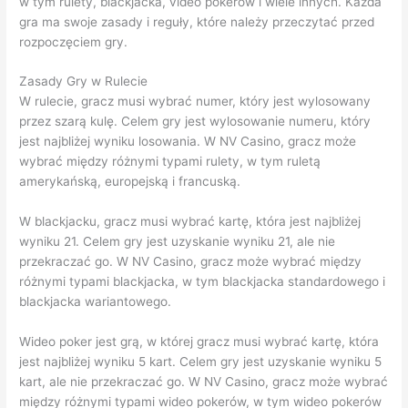
w tym rulety, blackjacka, video pokerów i wiele innych. Każda
gra ma swoje zasady i reguły, które należy przeczytać przed
rozpoczęciem gry.
Zasady Gry w Rulecie
W rulecie, gracz musi wybrać numer, który jest wylosowany
przez szarą kulę. Celem gry jest wylosowanie numeru, który
jest najbliżej wyniku losowania. W NV Casino, gracz może
wybrać między różnymi typami rulety, w tym ruletą
amerykańską, europejską i francuską.
W blackjacku, gracz musi wybrać kartę, która jest najbliżej
wyniku 21. Celem gry jest uzyskanie wyniku 21, ale nie
przekraczać go. W NV Casino, gracz może wybrać między
różnymi typami blackjacka, w tym blackjacka standardowego i
blackjacka wariantowego.
Wideo poker jest grą, w której gracz musi wybrać kartę, która
jest najbliżej wyniku 5 kart. Celem gry jest uzyskanie wyniku 5
kart, ale nie przekraczać go. W NV Casino, gracz może wybrać
między różnymi typami wideo pokerów, w tym wideo pokerów