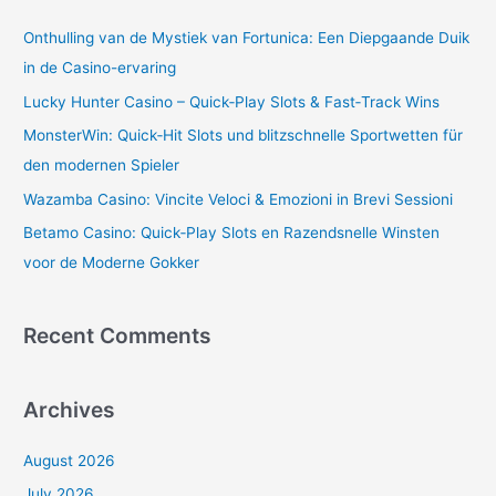
c
Onthulling van de Mystiek van Fortunica: Een Diepgaande Duik
h
in de Casino-ervaring
f
Lucky Hunter Casino – Quick‑Play Slots & Fast‑Track Wins
o
MonsterWin: Quick‑Hit Slots und blitzschnelle Sportwetten für
r
den modernen Spieler
:
Wazamba Casino: Vincite Veloci & Emozioni in Brevi Sessioni
Betamo Casino: Quick‑Play Slots en Razendsnelle Winsten
voor de Moderne Gokker
Recent Comments
Archives
August 2026
July 2026