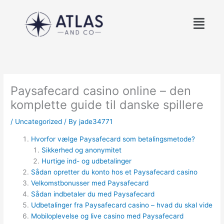
Skip
Menu
to
content
Paysafecard casino online – den
komplette guide til danske spillere
/
Uncategorized
/ By
jade34771
Hvorfor vælge Paysafecard som betalingsmetode?
Sikkerhed og anonymitet
Hurtige ind- og udbetalinger
Sådan opretter du konto hos et Paysafecard casino
Velkomstbonusser med Paysafecard
Sådan indbetaler du med Paysafecard
Udbetalinger fra Paysafecard casino – hvad du skal vide
Mobiloplevelse og live casino med Paysafecard