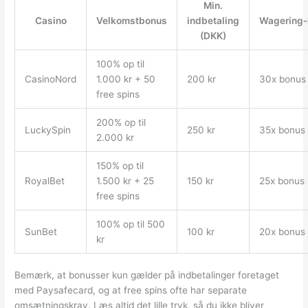
Min.
Casino
Velkomstbonus
indbetaling
Wagering‑
(DKK)
100% op til
CasinoNord
1.000 kr + 50
200 kr
30x bonus
free spins
200% op til
LuckySpin
250 kr
35x bonus
2.000 kr
150% op til
RoyalBet
1.500 kr + 25
150 kr
25x bonus
free spins
100% op til 500
SunBet
100 kr
20x bonus
kr
Bemærk, at bonusser kun gælder på indbetalinger foretaget
med Paysafecard, og at free spins ofte har separate
omsætningskrav. Læs altid det lille tryk, så du ikke bliver