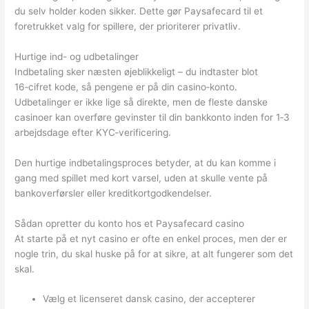
du selv holder koden sikker. Dette gør Paysafecard til et
foretrukket valg for spillere, der prioriterer privatliv.
Hurtige ind- og udbetalinger
Indbetaling sker næsten øjeblikkeligt – du indtaster blot
16‑cifret kode, så pengene er på din casino‑konto.
Udbetalinger er ikke lige så direkte, men de fleste danske
casinoer kan overføre gevinster til din bankkonto inden for 1‑3
arbejdsdage efter KYC‑verificering.
Den hurtige indbetalingsproces betyder, at du kan komme i
gang med spillet med kort varsel, uden at skulle vente på
bankoverførsler eller kreditkortgodkendelser.
Sådan opretter du konto hos et Paysafecard casino
At starte på et nyt casino er ofte en enkel proces, men der er
nogle trin, du skal huske på for at sikre, at alt fungerer som det
skal.
Vælg et licenseret dansk casino, der accepterer