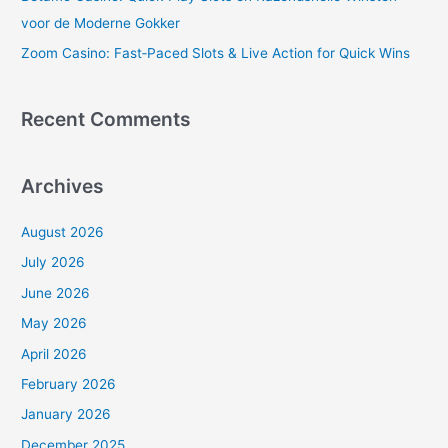
:
voor de Moderne Gokker
Zoom Casino: Fast‑Paced Slots & Live Action for Quick Wins
Recent Comments
Archives
August 2026
July 2026
June 2026
May 2026
April 2026
February 2026
January 2026
December 2025