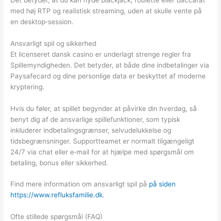
med høj RTP og realistisk streaming, uden at skulle vente på
en desktop‑session.
Ansvarligt spil og sikkerhed
Et licenseret dansk casino er underlagt strenge regler fra
Spillemyndigheden. Det betyder, at både dine indbetalinger via
Paysafecard og dine personlige data er beskyttet af moderne
kryptering.
Hvis du føler, at spillet begynder at påvirke din hverdag, så
benyt dig af de ansvarlige spillefunktioner, som typisk
inkluderer indbetalingsgrænser, selvudelukkelse og
tidsbegrænsninger. Supportteamet er normalt tilgængeligt
24/7 via chat eller e‑mail for at hjælpe med spørgsmål om
betaling, bonus eller sikkerhed.
Find mere information om ansvarligt spil på
på siden
https://www.refluksfamilie.dk
.
Ofte stillede spørgsmål (FAQ)