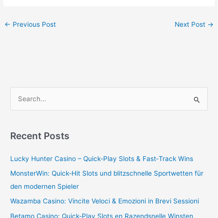
←
Previous Post
Next Post
→
S
e
a
Recent Posts
r
c
Lucky Hunter Casino – Quick‑Play Slots & Fast‑Track Wins
h
MonsterWin: Quick‑Hit Slots und blitzschnelle Sportwetten für
f
den modernen Spieler
o
Wazamba Casino: Vincite Veloci & Emozioni in Brevi Sessioni
r
Betamo Casino: Quick‑Play Slots en Razendsnelle Winsten