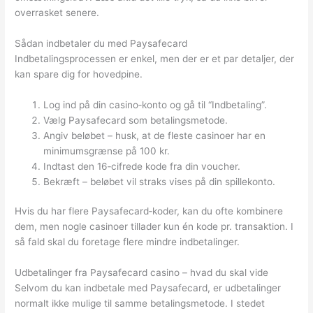
overrasket senere.
Sådan indbetaler du med Paysafecard
Indbetalingsprocessen er enkel, men der er et par detaljer, der
kan spare dig for hovedpine.
Log ind på din casino‑konto og gå til “Indbetaling”.
Vælg Paysafecard som betalingsmetode.
Angiv beløbet – husk, at de fleste casinoer har en
minimumsgrænse på 100 kr.
Indtast den 16‑cifrede kode fra din voucher.
Bekræft – beløbet vil straks vises på din spillekonto.
Hvis du har flere Paysafecard‑koder, kan du ofte kombinere
dem, men nogle casinoer tillader kun én kode pr. transaktion. I
så fald skal du foretage flere mindre indbetalinger.
Udbetalinger fra Paysafecard casino – hvad du skal vide
Selvom du kan indbetale med Paysafecard, er udbetalinger
normalt ikke mulige til samme betalingsmetode. I stedet