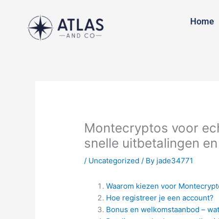
Skip
to
Home
content
Montecryptos voor ech
snelle uitbetalingen en
/
Uncategorized
/ By
jade34771
Waarom kiezen voor Montecrypto
Hoe registreer je een account?
Bonus en welkomstaanbod – wat