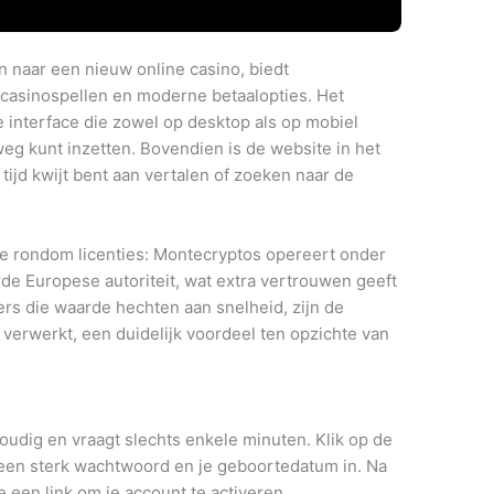
n naar een nieuw online casino, biedt
 casinospellen en moderne betaalopties. Het
e interface die zowel op desktop als op mobiel
eg kunt inzetten. Bovendien is de website in het
tijd kwijt bent aan vertalen of zoeken naar de
tie rondom licenties: Montecryptos opereert onder
 Europese autoriteit, wat extra vertrouwen geeft
lers die waarde hechten aan snelheid, zijn de
verwerkt, een duidelijk voordeel ten opzichte van
voudig en vraagt slechts enkele minuten. Klik op de
 een sterk wachtwoord en je geboortedatum in. Na
 een link om je account te activeren.