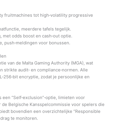
ty fruitmachines tot high‑volatility progressive
hatfunctie, meerdere tafels tegelijk.
g, met odds boost en cash‑out optie.
tie, push‑meldingen voor bonussen.
elen
tie van de Malta Gaming Authority (MGA), wat
n strikte audit‑ en compliance‑normen. Alle
‑256‑bit encryptie, zodat je persoonlijke en
s een “Self‑exclusion”‑optie, limieten voor
ar de Belgische Kansspelcommissie voor spelers die
 biedt bovendien een overzichtelijke “Responsible
drag te monitoren.