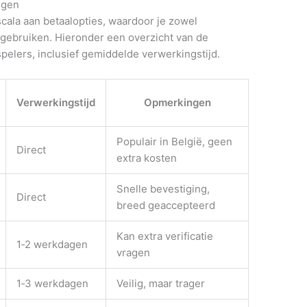
ngen
ala aan betaalopties, waardoor je zowel
t gebruiken. Hieronder een overzicht van de
pelers, inclusief gemiddelde verwerkingstijd.
Verwerkingstijd
Opmerkingen
Populair in België, geen
Direct
extra kosten
Snelle bevestiging,
Direct
breed geaccepteerd
Kan extra verificatie
1‑2 werkdagen
vragen
1‑3 werkdagen
Veilig, maar trager