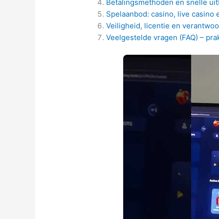
Betalingsmethoden en snelle uit
Spelaanbod: casino, live casin
Veiligheid, licentie en verantwo
Veelgestelde vragen (FAQ) – prak