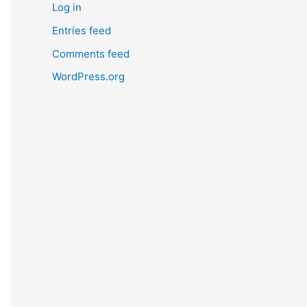
Log in
Entries feed
Comments feed
WordPress.org