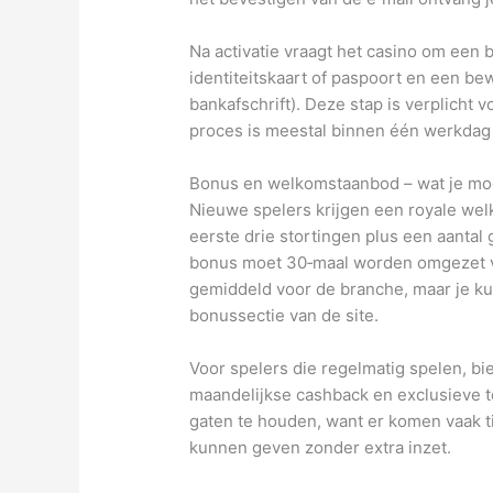
Na activatie vraagt het casino om een b
identiteitskaart of paspoort en een be
bankafschrift). Deze stap is verplicht
proces is meestal binnen één werkdag
Bonus en welkomstaanbod – wat je mo
Nieuwe spelers krijgen een royale we
eerste drie stortingen plus een aantal 
bonus moet 30‑maal worden omgezet vo
gemiddeld voor de branche, maar je ku
bonussectie van de site.
Voor spelers die regelmatig spelen, b
maandelijkse cashback en exclusieve t
gaten te houden, want er komen vaak t
kunnen geven zonder extra inzet.